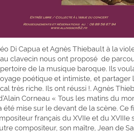
éo Di Capua et Agnès Thiebault à la viol
 au clavecin nous ont proposé de parcou
épertoire de la musique baroque. Ils voul
oyage poétique et intimiste, et partager 
al très riche. Ils ont réussi !. Agnès Thi
 d’Alain Corneau « Tous les matins du mon
té mise sur le devant de la scène. Ce fi
positeur français du XVIIe et du XVIIIe s
autre compositeur, son maître, Jean de S