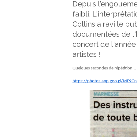
Depuis l’engouemen
faibli. L'interprét
Collins a ravi le pu
documentées de l'h
concert de l'année 
artistes !
Quelques secondes de répétition...
https://photos.app.goo.gl/ME9G