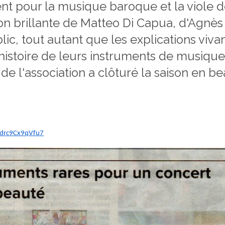
t pour la musique baroque et la viole 
ation brillante de Matteo Di Capua, d'Agnè
blic, tout autant que les explications viva
istoire de leurs instruments de musique 
de l'association a clôturé la saison en b
pdrc9Cx9qVfu7