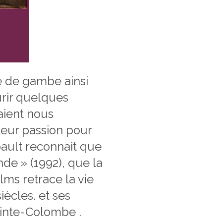
e de gambe ainsi
rir quelques
aient nous
leur passion pour
ebault reconnait que
de » (1992), que la
lms retrace la vie
iècles. et ses
ainte-Colombe .