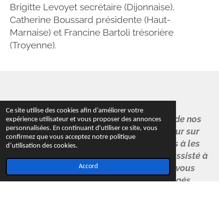
Brigitte Levoyet secrétaire (Dijonnaise),
Catherine Boussard présidente (Haut-
Marnaise) et Francine Bartoli trésorière
(Troyenne).
Ce site utilise des cookies afin d’améliorer votre
Nous partageons les beaux souvenirs de nos
expérience utilisateur et vous proposer des annonces
personnalisées. En continuant d'utiliser ce site, vous
concerts passés dans les pages "Retour sur
confirmez que vous acceptez notre politique
2023, 2024, 2025 et 2026. N'hésitez pas à les
d’utilisation des cookies.
découvrir si vous n'avez encore jamais assisté à
un de nos concerts ou si vous voulez vous
Accord
remémorer de beaux moments partagés.
© 2023 - 2026 A l'unisson 52
Propulsé par
Webador